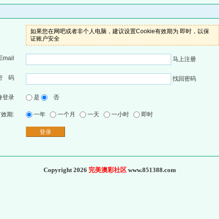
如果您在网吧或者非个人电脑，建议设置Cookie有效期为 即时，以保
证账户安全
Email
马上注册
密 码
找回密码
身登录
是
否
有效期:
一年
一个月
一天
一小时
即时
Copyright 2026
完美澳彩社区
www.851388.com