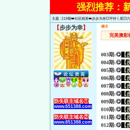
强烈推荐：
主题 :
219期👑社区精英👑步步为幸💥平特⒈尾💥
【
步步为幸
】
楼主
完美澳彩社区
003期:😋
【
004期:😋
【
005期:😋
【
006期:😋
【
007期:😋
【
008期:😋
【
防失联主域名①
009期:😋
【
www.651388.com
010期:😋
【
防失联主域名②
011期:😋
【
www.851388.com
012期:😋
【