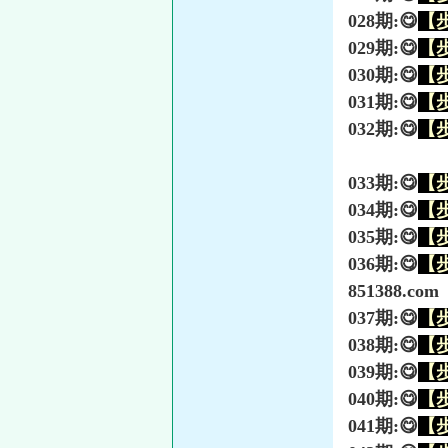
028期:😋
【
029期:😋
【
030期:😋
【
031期:😋
【
032期:😋
【
033期:😋
【
034期:😋
【
035期:😋
【
036期:😋
【
851388.com
037期:😋
【
038期:😋
【
039期:😋
【
040期:😋
【
041期:😋
【