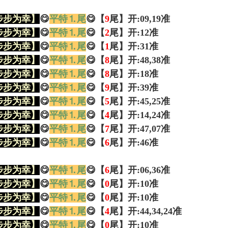
步步为幸】
😋
平特⒈尾
😋【
9
尾】开:09,19准
步步为幸】
😋
平特⒈尾
😋【
2
尾】开:12准
步步为幸】
😋
平特⒈尾
😋【
1
尾】开:31准
步步为幸】
😋
平特⒈尾
😋【
8
尾】开:48,38准
步步为幸】
😋
平特⒈尾
😋【
8
尾】开:18准
步步为幸】
😋
平特⒈尾
😋【
9
尾】开:39准
步步为幸】
😋
平特⒈尾
😋【
5
尾】开:45,25准
步步为幸】
😋
平特⒈尾
😋【
4
尾】开:14,24准
步步为幸】
😋
平特⒈尾
😋【
7
尾】开:47,07准
步步为幸】
😋
平特⒈尾
😋【
6
尾】开:46准
步步为幸】
😋
平特⒈尾
😋【
6
尾】开:06,36准
步步为幸】
😋
平特⒈尾
😋【
0
尾】开:10准
步步为幸】
😋
平特⒈尾
😋【
0
尾】开:10准
步步为幸】
😋
平特⒈尾
😋【
4
尾】开:44,34,24准
步步为幸】
😋
平特⒈尾
😋【
0
尾】开:10准