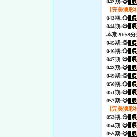
042期:😋
【
【完美澳彩
043期:😋
【
044期:😋
【
本期20:5
045期:😋
【
046期:😋
【
047期:😋
【
048期:😋
【
049期:😋
【
050期:😋
【
051期:😋
【
052期:😋
【
【完美澳彩
053期:😋
【
054期:😋
【
055期:😋
【