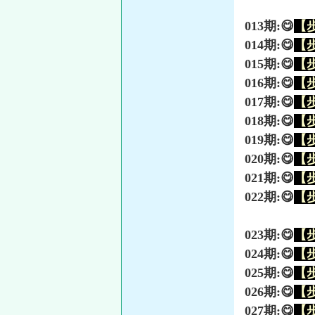
013期:😋
【
014期:😋
【
015期:😋
【
016期:😋
【
017期:😋
【
018期:😋
【
019期:😋
【
020期:😋
【
021期:😋
【
022期:😋
【
023期:😋
【
024期:😋
【
025期:😋
【
026期:😋
【
027期:😋
【