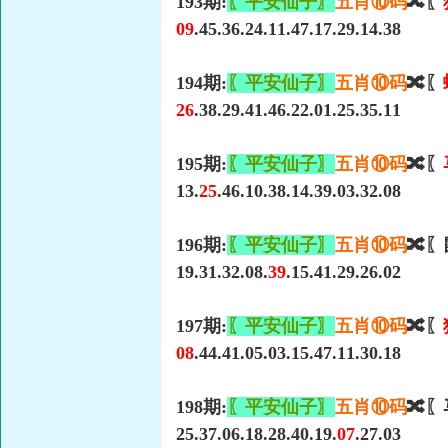
193期:
〖平安仙子〗
五肖⑩码
🔀〖
09
.45.36.24.11.47.17.29.14.38
194期:
〖平安仙子〗
五肖⑩码
🔀〖
26
.38.29.41.46.22.01.25.35.11
195期:
〖平安仙子〗
五肖⑩码
🔀〖
13.
25
.46.10.38.14.39.03.32.08
196期:
〖平安仙子〗
五肖⑩码
🔀
19.31.32.08.
39
.15.41.29.26.02
197期:
〖平安仙子〗
五肖⑩码
🔀〖
08
.44.41.05.03.15.47.11.30.18
198期:
〖平安仙子〗
五肖⑩码
🔀
25.37.06.18.28.40.19.
07
.27.03