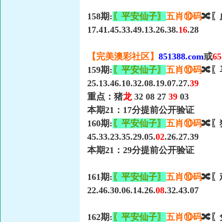
158期:
〖平安仙子〗
五肖⑩码
🔀
17.41.45.33.49.13.26.38.
16
.28
【完美澳彩社区】
851388.com
或
65
159期:
〖平安仙子〗
五肖⑩码
🔀
25.13.46.10.32.08.19.07.27.
39
重点：猪
龙
32 08 27
39
03
本期21：17分提前公开验证
160期:
〖平安仙子〗
五肖⑩码
🔀
45.33.23.35.29.05.
02
.26.27.39
本期21：29分提前公开验证
161期:
〖平安仙子〗
五肖⑩码
🔀
22.46.30.06.14.26.
08
.32.43.07
162期:
〖平安仙子〗
五肖⑩码
🔀