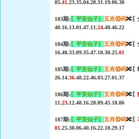
05.
41
.23.35.04.28.31.19.06.30
183期:
〖平安仙子〗
五肖⑩码
🔀
40.16.13.01.47.11.
24
.48.46.22
184期:
〖平安仙子〗
五肖⑩码
🔀
16.40.33.09.35.47.18.30.25.
01
185期:
〖平安仙子〗
五肖⑩码
🔀〖
26.14.
36
.48.22.46.03.27.01.37
186期:
〖平安仙子〗
五肖⑩码
🔀〖
11.
23
.12.48.16.28.09.45.18.06
187期:
〖平安仙子〗
五肖⑩码
🔀〖
01
.25.30.06.40.16.22.10.29.17