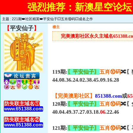
强烈推荐：新澳星空论坛
主题 :
221期👑社区精英👑平安仙子💥五肖⑩码💥成名之作
【
平安仙子
】
楼主
完美澳彩社区永久主域名651388.co
119期:
〖平安仙子〗
五肖⑩码
🔀
44.08.36.24.02.38.45.09.16.28
【完美澳彩社区】
851388.com
或
65
防失联主域名①
120期:
〖平安仙子〗
五肖⑩码
🔀
www.651388.com
40.04.49.37.27.03.18.
06
.22.46
防失联主域名②
www.851388.com
121期:
〖平安仙子〗
五肖⑩码
🔀〖