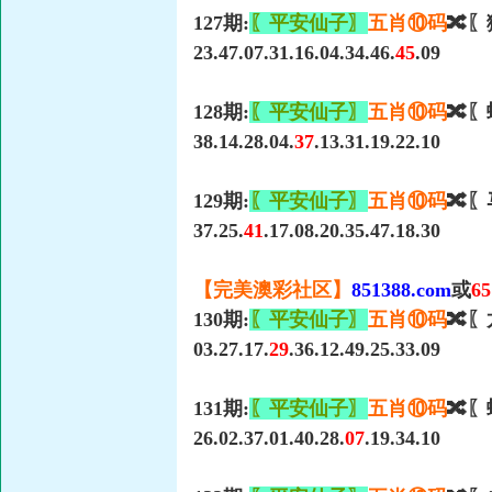
127期:
〖平安仙子〗
五肖⑩码
🔀
23.47.07.31.16.04.34.46.
45
.09
128期:
〖平安仙子〗
五肖⑩码
🔀
38.14.28.04.
37
.13.31.19.22.10
129期:
〖平安仙子〗
五肖⑩码
🔀〖
37.25.
41
.17.08.20.35.47.18.30
【完美澳彩社区】
851388.com
或
65
130期:
〖平安仙子〗
五肖⑩码
🔀〖
03.27.17.
29
.36.12.49.25.33.09
131期:
〖平安仙子〗
五肖⑩码
🔀
26.02.37.01.40.28.
07
.19.34.10