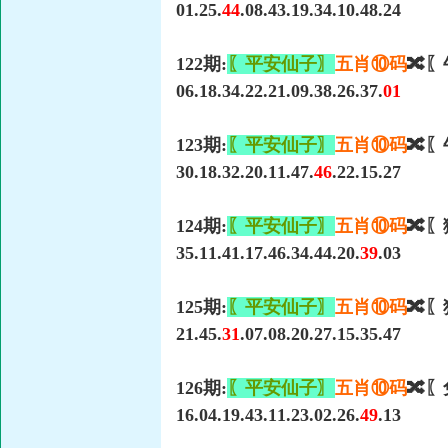
01.25.
44
.08.43.19.34.10.48.24
122期:
〖平安仙子〗
五肖⑩码
🔀
06.18.34.22.21.09.38.26.37.
01
123期:
〖平安仙子〗
五肖⑩码
🔀
30.18.32.20.11.47.
46
.22.15.27
124期:
〖平安仙子〗
五肖⑩码
🔀
35.11.41.17.46.34.44.20.
39
.03
125期:
〖平安仙子〗
五肖⑩码
🔀〖
21.45.
31
.07.08.20.27.15.35.47
126期:
〖平安仙子〗
五肖⑩码
🔀
16.04.19.43.11.23.02.26.
49
.13