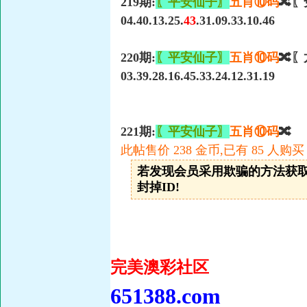
219期:
〖平安仙子〗
五肖⑩码
🔀
04.40.13.25.
43
.31.09.33.10.46
220期:
〖平安仙子〗
五肖⑩码
🔀
03.39.28.16.45.33.24.12.31.19
221期:
〖平安仙子〗
五肖⑩码
🔀
此帖售价 238 金币,已有 85 人购买
若发现会员采用欺骗的方法获取财
封掉ID!
完美澳彩社区
651388.com