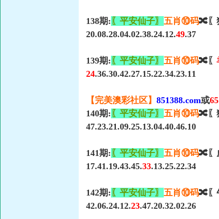
138期:
〖平安仙子〗
五肖⑩码
🔀
20.08.28.04.02.38.24.12.
49
.37
139期:
〖平安仙子〗
五肖⑩码
🔀〖
24
.36.30.42.27.15.22.34.23.11
【完美澳彩社区】
851388.com
或
65
140期:
〖平安仙子〗
五肖⑩码
🔀
47.23.21.09.25.13.04.40.46.10
141期:
〖平安仙子〗
五肖⑩码
🔀
17.41.19.43.45.
33
.13.25.22.34
142期:
〖平安仙子〗
五肖⑩码
🔀
42.06.24.12.
23
.47.20.32.02.26