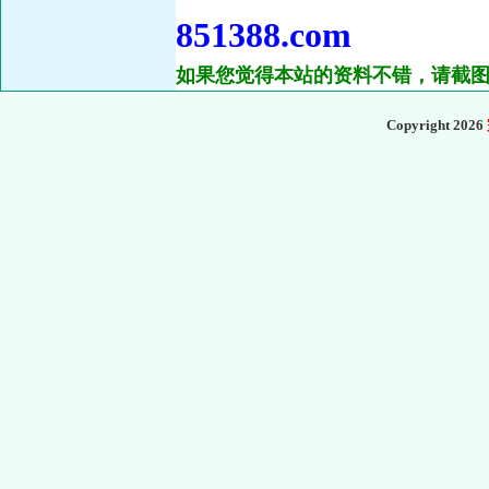
851388.com
如果您觉得本站的资料不错，请截图
Copyright 2026