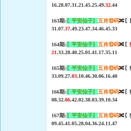
16.28.07.31.21.45.25.49.
32
.44
163期:
〖平安仙子〗
五肖⑩码
🔀〖
31.07.
37
.49.23.47.34.46.45.33
164期:
〖平安仙子〗
五肖⑩码
🔀〖
21
.33.28.40.25.01.41.17.35.11
165期:
〖平安仙子〗
五肖⑩码
🔀〖
33.09.27.
03
.10.46.30.06.16.40
166期:
〖平安仙子〗
五肖⑩码
🔀〖
08.32.
06
.42.02.38.03.39.10.34
167期:
〖平安仙子〗
五肖⑩码
🔀
09.45.41.05.28.04.36.24.11.47