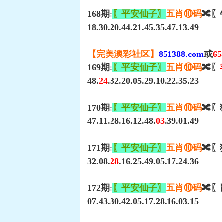
168期:
〖平安仙子〗
五肖⑩码
🔀
18.30.20.44.21.45.35.47.13.49
【完美澳彩社区】
851388.com
或
65
169期:
〖平安仙子〗
五肖⑩码
🔀〖
48.
24
.32.20.05.29.10.22.35.23
170期:
〖平安仙子〗
五肖⑩码
🔀
47.11.28.16.12.48.
03
.39.01.49
171期:
〖平安仙子〗
五肖⑩码
🔀〖
32.08.
28
.16.25.49.05.17.24.36
172期:
〖平安仙子〗
五肖⑩码
🔀
07.43.30.42.05.17.28.16.03.15