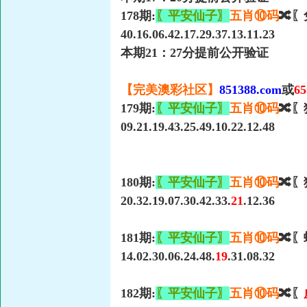
178期:
〖平安仙子〗
五肖⑩码
🔀〖
40.16.06.42.17.29.37.13.11.23
本期21：27分提前公开验证
【完美澳彩社区】
851388.com
或
65
179期:
〖平安仙子〗
五肖⑩码
🔀
09.21.19.43.25.49.10.22.12.48
180期:
〖平安仙子〗
五肖⑩码
🔀
20.32.19.07.30.42.33.
21
.12.36
181期:
〖平安仙子〗
五肖⑩码
🔀
14.02.30.06.24.48.
19
.31.08.32
182期:
〖平安仙子〗
五肖⑩码
🔀〖