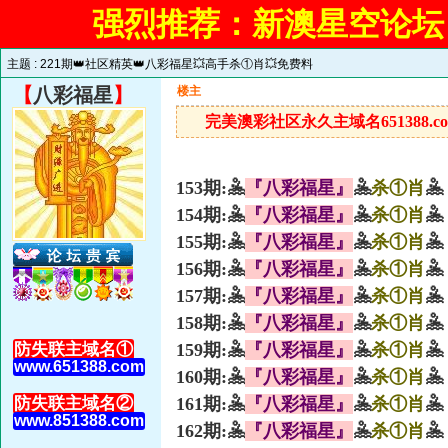
强烈推荐：新澳星空论坛
主题 :
221期👑社区精英👑八彩福星💥高手杀①肖💥免费料
【
八彩福星
】
楼主
完美澳彩社区永久主域名651388.co
153期:🤽
『八彩福星』
🤽
杀①肖

154期:🤽
『八彩福星』
🤽
杀①肖

155期:🤽
『八彩福星』
🤽
杀①肖

156期:🤽
『八彩福星』
🤽
杀①肖

157期:🤽
『八彩福星』
🤽
杀①肖

158期:🤽
『八彩福星』
🤽
杀①肖

防失联主域名①
159期:🤽
『八彩福星』
🤽
杀①肖

www.651388.com
160期:🤽
『八彩福星』
🤽
杀①肖

防失联主域名②
161期:🤽
『八彩福星』
🤽
杀①肖

www.851388.com
162期:🤽
『八彩福星』
🤽
杀①肖
